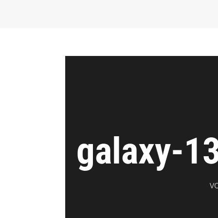
galaxy-1
v